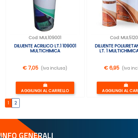
Cod:
MUL109001
Cod:
MUL5120
DILUENTE ACRILICO LT.1 109001
DILUENTE POLIURET
MULTICHIMICA
LT. 1 MULTICHIMICA
€ 7,05
€ 6,95
(Iva inclusa)
(Iva inc
Quantità
Quantità
AGGIUNGI AL CARRELLO
AGGIUNGI AL CA
1
2
INFO GENERALI