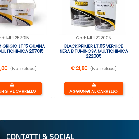
od:
MUL257015
Cod:
MUL222005
 GRIGIO LT.15 GUAINA
BLACK PRIMER LT.05 VERNICE
MULTICHIMICA 257015
NERA BITUMINOSA MULTICHIMICA
222005
7,00
€ 21,50
(Iva inclusa)
(Iva inclusa)
Quantità
Quantità
NGI AL CARRELLO
AGGIUNGI AL CARRELLO
CONTATTI & SOCIAL