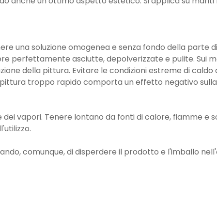
o anche un ottimo aspetto estetico. Si applica su manti b
enere una soluzione omogenea e senza fondo della parte di
e perfettamente asciutte, depolverizzate e pulite. Sui man
iazione della pittura. Evitare le condizioni estreme di cald
a pittura troppo rapido comporta un effetto negativo sulla
e dei vapori. Tenere lontano da fonti di calore, fiamme e sc
utilizzo.
ando, comunque, di disperdere il prodotto e l'imballo nel