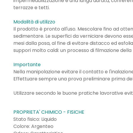
impermeabilizzazione e una lunga durata, conferend
terrazze e tetti.
Modalità di utilizzo
Il prodotto è pronto all'uso. Mescolare fino ad ott
sedimentare. Le superfici da verniciare devono esser
mesi dalla posa, al fine di evitare distacco ed esfol
suppori molto caldi: un processo di filmazione dell
Importante
Nella manipolazione evitare il contatto e l'inalazion
Effettuare sempre una prova preliminare prima dell'
Utilizzare secondo le buone pratiche lavorative evit
PROPRIETA' CHIMICO - FISICHE
Stato fisico: Liquido
Colore: Argenteo