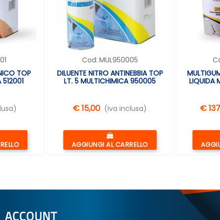
01
Cod:
MUL950005
C
ANICO TOP
DILUENTE NITRO ANTINEBBIA TOP
MULTIGUM
 512001
LT. 5 MULTICHIMICA 950005
LIQUIDA 
€ 15,00
€ 13
lusa)
(Iva inclusa)
Quantità
RRELLO
AGGIUNGI AL CARRELLO
AGGIU
ACCOUNT