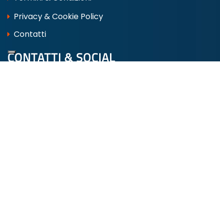
Privacy & Cookie Policy
Contatti
CONTATTI & SOCIAL
Via Lago di Como, 2 00013 FONTE NUOVA
Tel:
06 9050123
info@marinipro.it
whatsapp 388 6245127
dove siamo