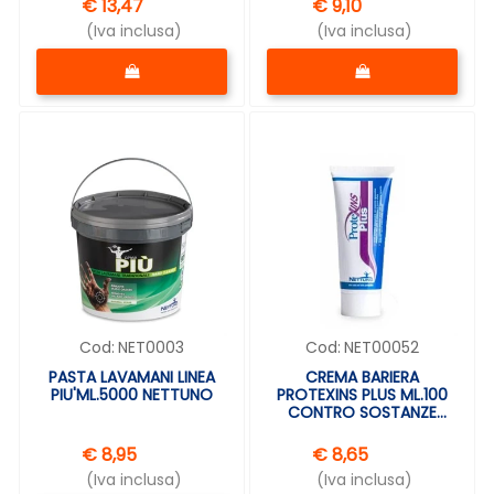
€ 13,47
€ 9,10
(Iva inclusa)
(Iva inclusa)
Quantità
Quantità
Cod:
NET0003
Cod:
NET00052
PASTA LAVAMANI LINEA
CREMA BARIERA
PIU'ML.5000 NETTUNO
PROTEXINS PLUS ML.100
CONTRO SOSTANZE
ACQUOSE
€ 8,95
€ 8,65
(Iva inclusa)
(Iva inclusa)