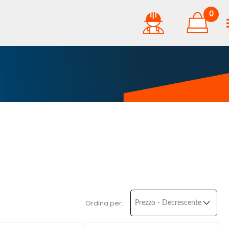
0
Ordina per: