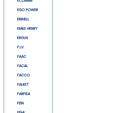
ECOMAN
EGO POWER
EINHELL
EMILE HENRY
ERGUS
F.I.V.
FAAC
FACAL
FACCO
FALKET
FARFISA
FEIN
FEMI