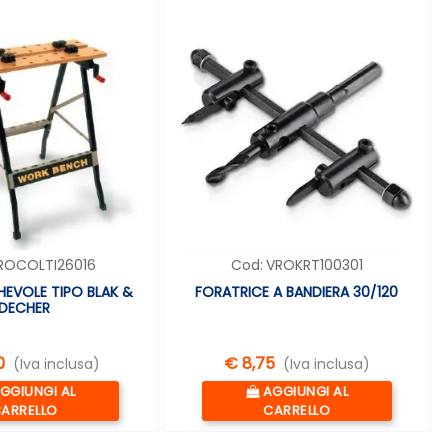
ROCOLTI26016
Cod:
VROKRT100301
HEVOLE TIPO BLAK &
FORATRICE A BANDIERA 30/120
DECHER
0
€ 8,75
(Iva inclusa)
(Iva inclusa)
uantità
Quantità
GGIUNGI AL
AGGIUNGI AL
ARRELLO
CARRELLO