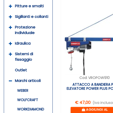
Pitture e smalti
Sigillanti e collanti
Protezione
individuale
Idraulica
Sistemi di
fissaggio
Outlet
Cod:
VROPOW910
Marchi articoli
ATTACCO A BANDIERA P
ELEVATORE POWER PLUS P
WEBER
WOLFCRAFT
€ 47,00
(Iva inclusa
Quantità
WORKDIAMOND
AGGIUNGI AL