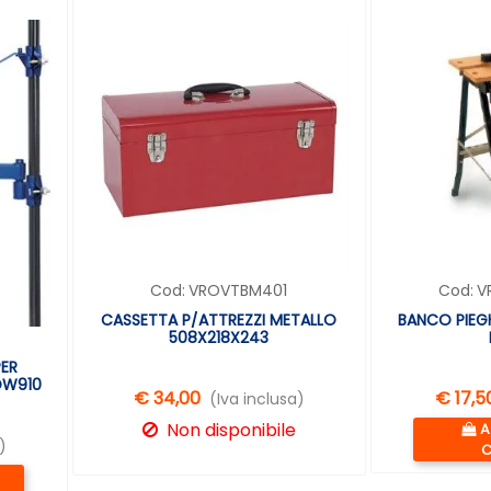
Cod:
VROVTBM401
Cod:
V
CASSETTA P/ATTREZZI METALLO
BANCO PIEG
508X218X243
ER
OW910
€ 34,00
€ 17,5
(Iva inclusa)
Q
Non disponibile
A
)
C