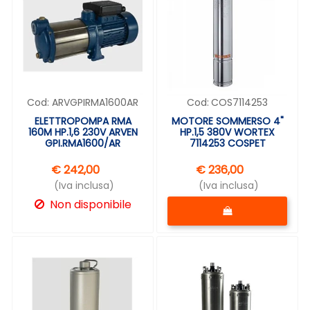
Cod:
COS7114253
Cod:
ARVGPIRMA1600AR
MOTORE SOMMERSO 4"
ELETTROPOMPA RMA
HP.1,5 380V WORTEX
160M HP.1,6 230V ARVEN
7114253 COSPET
GPI.RMA1600/AR
€ 236,00
€ 242,00
(Iva inclusa)
(Iva inclusa)
Quantità
Non disponibile