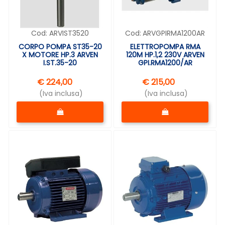
Cod:
ARVIST3520
Cod:
ARVGPIRMA1200AR
CORPO POMPA ST35-20
ELETTROPOMPA RMA
X MOTORE HP.3 ARVEN
120M HP.1,2 230V ARVEN
I.ST.35-20
GPI.RMA1200/AR
€ 224,00
€ 215,00
(Iva inclusa)
(Iva inclusa)
Quantità
Quantità