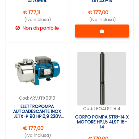
4170964
I.ST.40-13
€ 177,11
€ 177,00
(Iva inclusa)
(Iva inclusa)
Quantità
Non disponibile
Cod:
ARVJTX0910
ELETTROPOMPA
Cod:
LEO4LST1814
AUTOADESCANTE INOX
JETX-P 90 HP.0,9 220V
CORPO POMPA ST18-14 X
ARVEN
MOTORE HP.1,5 4LST 18-
14
€ 177,00
(Iva inclusa)
€ 170,00