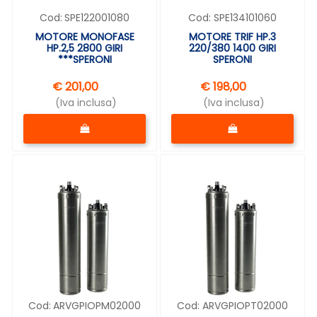
Cod:
SPE122001080
Cod:
SPE134101060
MOTORE MONOFASE
MOTORE TRIF HP.3
HP.2,5 2800 GIRI
220/380 1400 GIRI
***SPERONI
SPERONI
€ 201,00
€ 198,00
(Iva inclusa)
(Iva inclusa)
Quantità
Quantità
Cod:
ARVGPIOPM02000
Cod:
ARVGPIOPT02000