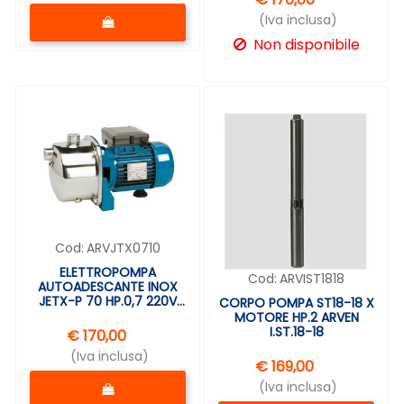
Quantità
(Iva inclusa)
Non disponibile
Cod:
ARVJTX0710
ELETTROPOMPA
Cod:
ARVIST1818
AUTOADESCANTE INOX
JETX-P 70 HP.0,7 220V
CORPO POMPA ST18-18 X
ARVEN
MOTORE HP.2 ARVEN
I.ST.18-18
€ 170,00
(Iva inclusa)
€ 169,00
Quantità
(Iva inclusa)