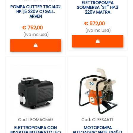
ELETTROPOMPA
POMPA CUTTER TRC1402
SOMMERSA "ST" HP.3
HP.1,5 230V C/GALL.
220V MATRA
ARVEN
€ 572,00
€ 752,00
(Iva inclusa)
(Iva inclusa)
Quantità
Quantità
Cod:
LEOMAC550
Cod:
OLEFS45TL
ELETTROPOMPA CON
MOTOPOMPA
INVERTER INTEGRATO LEO
AUTOADESCANTE FS45TL