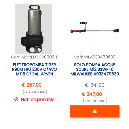
Cod:
ARVREDTGR0900IT
Cod:
MIL4933479639
ELETTROPOMPA TIGER
SOLO POMPA ACQUE
R90M HP.1 230V C/AVO
SCURE M12 BSWP-0
MT.5 C/GAL. ARVEN
MILWAUKEE 4933479639
€ 257,00
€
341,00
(Iva inclusa)
€ 247,00
Non disponibile
(Iva inclusa)
Quantità