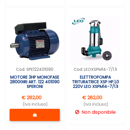
Cod:
SPE122401090
Cod:
LEOXSPM14-7/1.1I
MOTORE 3HP MONOFASE
ELETTROPOMPA
2800GIRI ART. 122 401090
TRITURATRICE XSP HP.1,0
SPERONI
220V LEO XSPM14-7/1.1I
€ 282,00
€ 282,00
(Iva inclusa)
(Iva inclusa)
Quantità
Non disponibile