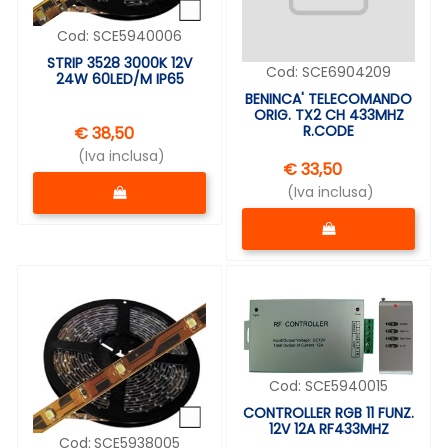
Cod:
SCE5940006
STRIP 3528 3000K 12V
Cod:
SCE6904209
24W 60LED/M IP65
BENINCA' TELECOMANDO
ORIG. TX2 CH 433MHZ
R.CODE
€ 38,50
(Iva inclusa)
€ 33,50
Quantità
(Iva inclusa)
Quantità
Cod:
SCE5940015
CONTROLLER RGB 11 FUNZ.
12V 12A RF433MHZ
Cod:
SCE5938005