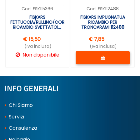
Cod:
FSK115366
Cod:
FSK112488
FISKARS
FISKARS IMPUGNATUA
FETTUCCIA/RULLINO/CORDINO
RICAMBIO PER
RICAMBIO SVETTATOIO
TRONCARAMI 112488
115360
€ 15,50
€ 7,85
(Iva inclusa)
(Iva inclusa)
Quantità
Non disponibile
INFO GENERALI
Chi Siamo
Servizi
Consulenza
Noleggio