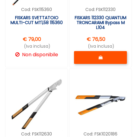
Cod:
FSK115360
Cod:
FSK112330
FISKARS SVETTATOIO
FISKARS 112330 QUANTUM
MULTI-CUT MT1,58 115360
TRONCARAMI Bypass M
L104
€ 79,00
€ 76,50
(Iva inclusa)
(Iva inclusa)
Quantità
Non disponibile
Cod:
FSK112630
Cod:
FSK1020186