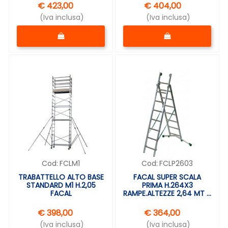
€ 423,00
€ 404,00
(Iva inclusa)
(Iva inclusa)
Quantità
Quantità
Cod:
FCLM1
Cod:
FCLP2603
TRABATTELLO ALTO BASE
FACAL SUPER SCALA
STANDARD M1 H.2,05
PRIMA H.264X3
FACAL
RAMPE.ALTEZZE 2,64 MT A
5,65 MT
€ 398,00
€ 364,00
(Iva inclusa)
(Iva inclusa)