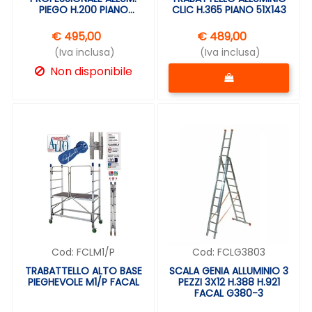
PIEGO H.200 PIANO
CLIC H.365 PIANO 51X143
150X75
€ 495,00
€ 489,00
(Iva inclusa)
(Iva inclusa)
Quantità
Non disponibile
Cod:
FCLM1/P
Cod:
FCLG3803
TRABATTELLO ALTO BASE
SCALA GENIA ALLUMINIO 3
PIEGHEVOLE M1/P FACAL
PEZZI 3X12 H.388 H.921
FACAL G380-3