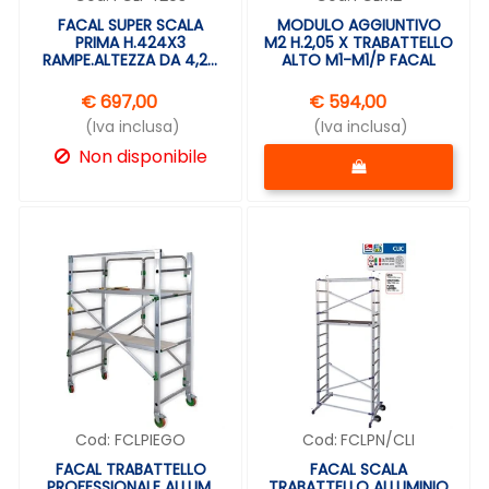
FACAL SUPER SCALA
MODULO AGGIUNTIVO
PRIMA H.424X3
M2 H.2,05 X TRABATTELLO
RAMPE.ALTEZZA DA 4,24
ALTO M1-M1/P FACAL
A 9,90MT
€ 697,00
€ 594,00
(Iva inclusa)
(Iva inclusa)
Quantità
Non disponibile
Cod:
FCLPIEGO
Cod:
FCLPN/CLI
FACAL TRABATTELLO
FACAL SCALA
PROFESSIONALE ALLUM.
TRABATTELLO ALLUMINIO