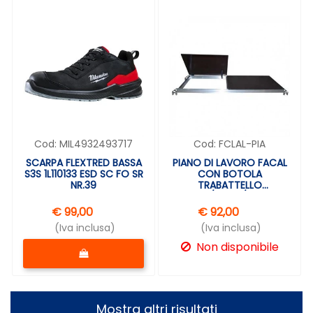
Cod:
MIL4932493717
Cod:
FCLAL-PIA
SCARPA FLEXTRED BASSA
PIANO DI LAVORO FACAL
S3S 1L110133 ESD SC FO SR
CON BOTOLA
NR.39
TRABATTELLO
ALTO/TANO/PIEGO
€ 99,00
€ 92,00
(Iva inclusa)
(Iva inclusa)
Quantità
Non disponibile
Mostra altri risultati