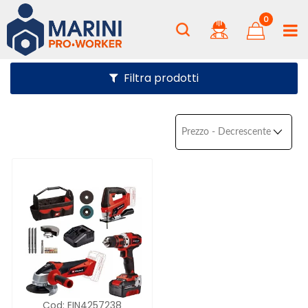
0
Filtra prodotti
Cod:
EIN4257238