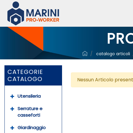
PRO
catalogo articoli
CATEGORIE
CATALOGO
Nessun Articolo present
Utensileria
Serrature e
casseforti
Giardinaggio