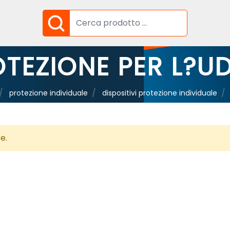
TEZIONE PER L?U
protezione individuale
dispositivi protezione individuale
e.