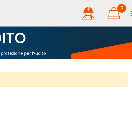
0
DITO
protezione per l?udito