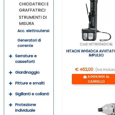
CHIODATRICI E
GRAFFATRICI
STRUMENTI DI
MISURA
Acc. elettroutensi
Generatori di
Cod:
HITWH14DCAL
corrente
HITACHI WH14DCA AVVITAT
IMPULSO
Serrature e
casseforti
€ 462,00
(Iva inclus
Giardinaggio
Quantità
AGGIUNGI AL
CARRELLO
Pitture e smalti
Sigillanti e collanti
Protezione
individuale