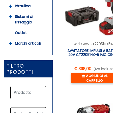
Idraulica
Sistemi di
fissaggio
Outlet
Marchi articoli
Cod:
CRWCT22051HX5I
AVVITATORE IMPULSI A BAT
20V CT22051HX-5 IMC C
FILTRO
€ 398,00
(Iva inclus
PRODOTTI
Quantità
AGGIUNGI AL
CARRELLO