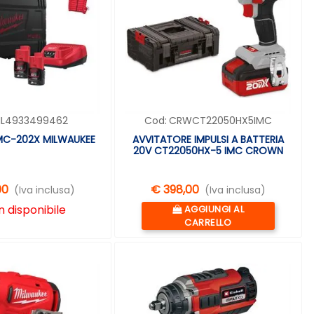
IL4933499462
Cod:
CRWCT22050HX5IMC
2MC-202X MILWAUKEE
AVVITATORE IMPULSI A BATTERIA
20V CT22050HX-5 IMC CROWN
00
€ 398,00
(Iva inclusa)
(Iva inclusa)
Quantità
 disponibile
AGGIUNGI AL
CARRELLO