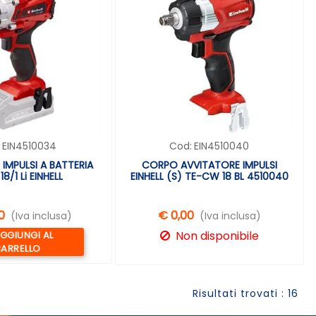
:
EIN4510034
Cod:
EIN4510040
IMPULSI A BATTERIA
CORPO AVVITATORE IMPULSI
18/1 Li EINHELL
EINHELL (S) TE-CW 18 BL 4510040
0
€ 0,00
(Iva inclusa)
(Iva inclusa)
uantità
Non disponibile
GGIUNGI AL
ARRELLO
Risultati trovati : 16