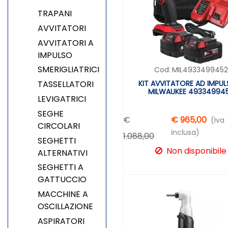
TRAPANI
AVVITATORI
AVVITATORI A
IMPULSO
SMERIGLIATRICI
Cod:
MIL4933499452
KIT AVVITATORE AD IMPULS
TASSELLATORI
MILWAUKEE 49334994
LEVIGATRICI
SEGHE
€
€ 965,00
(Iva
CIRCOLARI
inclusa)
1.088,00
SEGHETTI
Non disponibile
ALTERNATIVI
SEGHETTI A
GATTUCCIO
MACCHINE A
OSCILLAZIONE
ASPIRATORI