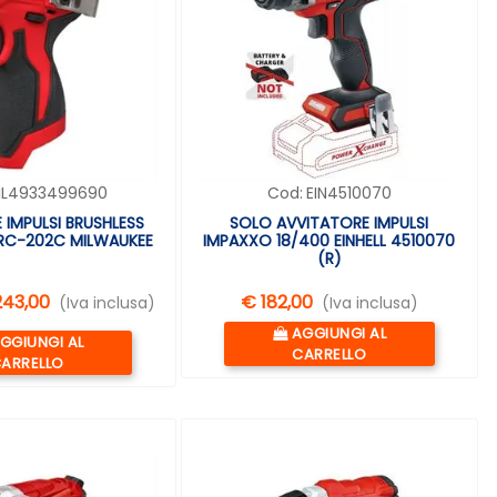
IL4933499690
Cod:
EIN4510070
 IMPULSI BRUSHLESS
SOLO AVVITATORE IMPULSI
IDRC-202C MILWAUKEE
IMPAXXO 18/400 EINHELL 4510070
(R)
243,00
€ 182,00
(Iva inclusa)
(Iva inclusa)
Quantità
AGGIUNGI AL
uantità
GGIUNGI AL
CARRELLO
ARRELLO