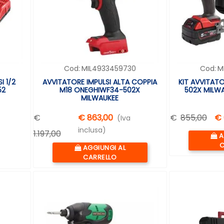
Cod:
MIL4933459730
Cod:
M
I 1/2
AVVITATORE IMPULSI ALTA COPPIA
KIT AVVITATO
52
M18 ONEGHIWF34-502X
502X MILW
MILWAUKEE
€
€ 863,00
€
855,00
€ 
(Iva
inclusa)
1.197,00
Q
A
C
Quantità
AGGIUNGI AL
CARRELLO