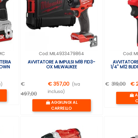
MC
Cod:
MIL4933479864
Cod:
M
TERIA
AVVITATORE A IMPULSI M18 FID3-
AVVITATORE
ROWN
OX MILWAUKEE
1/4" M12 BL
€
€ 357,00
€
319,00
€ 
a)
(Iva
inclusa)
497,00
Q
A
C
Quantità
AGGIUNGI AL
CARRELLO