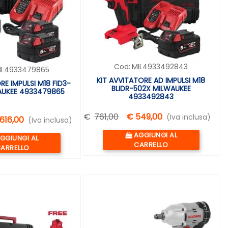
Cod:
MIL4933492843
IL4933479865
KIT AVVITATORE AD IMPULSI M18
RE IMPULSI M18 FID3-
BLIDR-502X MILWAUKEE
AUKEE 4933479865
4933492843
€
761,00
€ 549,00
(Iva inclusa)
616,00
(Iva inclusa)
Quantità
AGGIUNGI AL
uantità
GGIUNGI AL
CARRELLO
ARRELLO