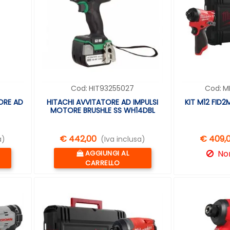
Cod:
HIT93255027
Cod:
M
ORE AD
HITACHI AVVITATORE AD IMPULSI
KIT M12 FID
MOTORE BRUSHLE SS WH14DBL
€ 442,00
€ 409,
a)
(Iva inclusa)
Quantità
Non
AGGIUNGI AL
CARRELLO