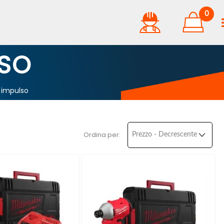
0
LSO
a impulso
Ordina per: