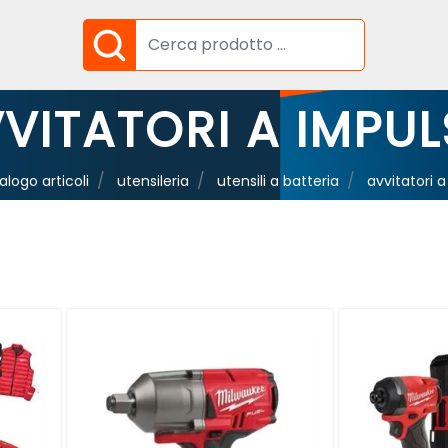
VITATORI A IMPU
alogo articoli
utensileria
utensili a batteria
avvitatori 