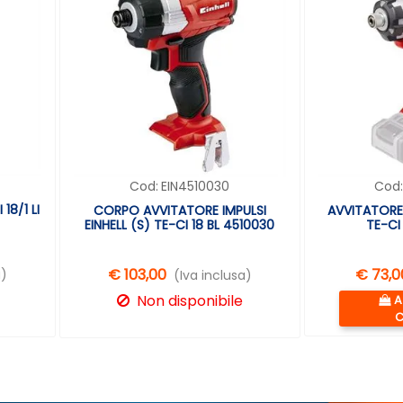
Cod:
EIN4510030
Cod
18/1 LI
CORPO AVVITATORE IMPULSI
AVVITATORE 
EINHELL (S) TE-CI 18 BL 4510030
TE-CI 
€ 103,00
€ 73,0
a)
(Iva inclusa)
Q
Non disponibile
A
C