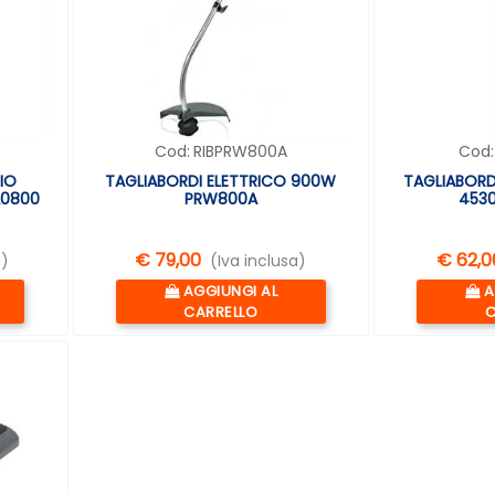
Cod:
RIBPRW800A
Cod:
IO
TAGLIABORDI ELETTRICO 900W
TAGLIABORD
A0800
PRW800A
4530
€ 79,00
€ 62,0
a)
(Iva inclusa)
Quantità
Q
AGGIUNGI AL
A
CARRELLO
C