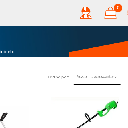
0
liaborbi
Ordina per: