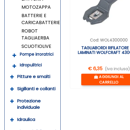
MOTOZAPPA
BATTERIE E
CARICABATTERIE
ROBOT
TAGLIAERBA
Cod:
WOL4300000
SCUOTIOLIVE
TAGLIABORDI RIFILATORE
LAMINATI WOLFCRAFT 43
Pompe irroratrici
Idropulitrici
€ 6,35
(Iva inclusa)
Quantità
Pitture e smalti
AGGIUNGI AL
CARRELLO
Sigillanti e collanti
Protezione
individuale
Idraulica