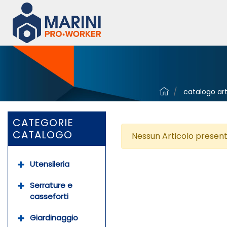
catalogo art
CATEGORIE
CATALOGO
Nessun Articolo present
Utensileria
Serrature e
casseforti
Giardinaggio