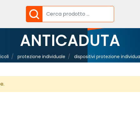
ANTICADUTA
icoli
protezione individuale
dispositivi protezione individua
e.