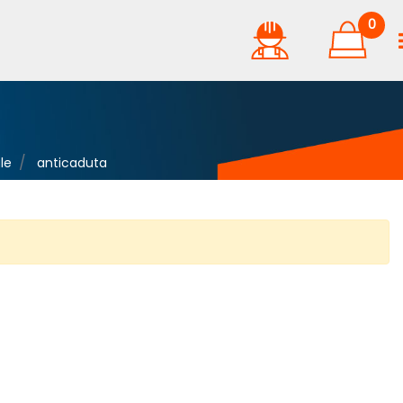
0
le
anticaduta