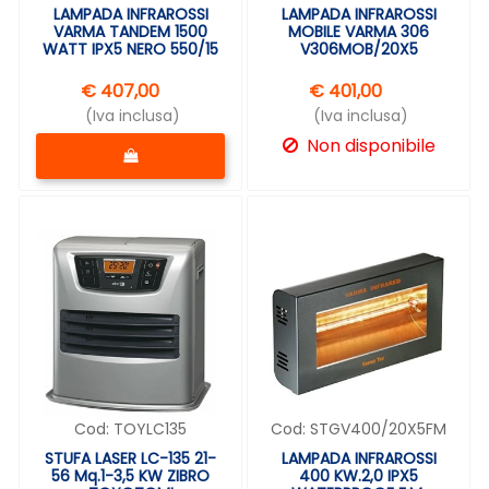
LAMPADA INFRAROSSI
LAMPADA INFRAROSSI
VARMA TANDEM 1500
MOBILE VARMA 306
WATT IPX5 NERO 550/15
V306MOB/20X5
€ 407,00
€ 401,00
(Iva inclusa)
(Iva inclusa)
Quantità
Non disponibile
Cod:
TOYLC135
Cod:
STGV400/20X5FM
STUFA LASER LC-135 21-
LAMPADA INFRAROSSI
56 Mq.1-3,5 KW ZIBRO
400 KW.2,0 IPX5