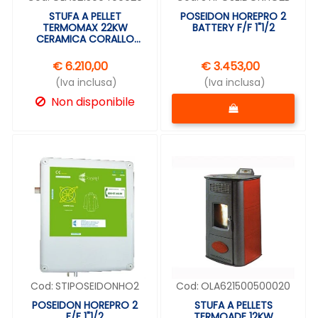
STUFA A PELLET
POSEIDON HOREPRO 2
TERMOMAX 22KW
BATTERY F/F 1"1/2
CERAMICA CORALLO
ANSELMO COLA
€ 6.210,00
€ 3.453,00
(Iva inclusa)
(Iva inclusa)
Quantità
Non disponibile
Cod:
STIPOSEIDONHO2
Cod:
OLA621500500020
POSEIDON HOREPRO 2
STUFA A PELLETS
F/F 1"1/2
TERMOADE 12KW