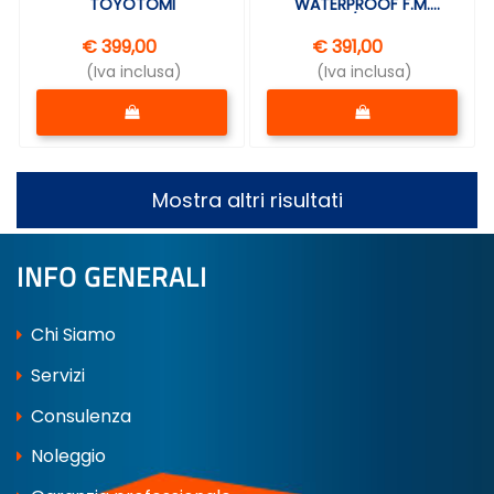
TOYOTOMI
WATERPROOF F.M.
V400/20X5FM
€ 399,00
€ 391,00
(Iva inclusa)
(Iva inclusa)
Quantità
Quantità
Mostra altri risultati
INFO GENERALI
Chi Siamo
Servizi
Consulenza
Noleggio