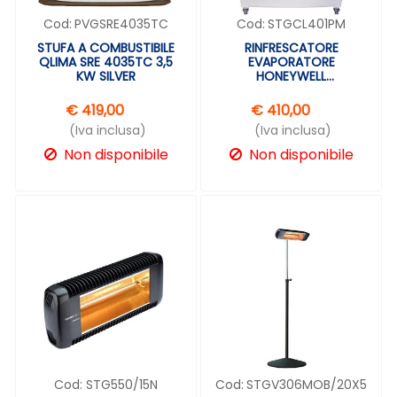
Cod:
PVGSRE4035TC
Cod:
STGCL401PM
STUFA A COMBUSTIBILE
RINFRESCATORE
QLIMA SRE 4035TC 3,5
EVAPORATORE
KW SILVER
HONEYWELL
WATERPROOF CL401PM
€ 419,00
€ 410,00
(Iva inclusa)
(Iva inclusa)
Non disponibile
Non disponibile
Cod:
STG550/15N
Cod:
STGV306MOB/20X5