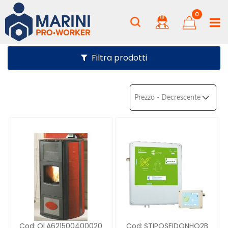
0
Filtra prodotti
Cod:
OLA621500400020
Cod:
STIPOSEIDONHO2B