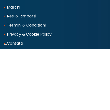
Marchi
Resi & Rimborsi
Termini & Condizioni
Privacy & Cookie Policy
Contatti
CONTATTI & SOCIAL
Via Lago di Como, 2 00013 FONTE NUOVA
Tel:
06 9050123
info@marinipro.it
whatsapp 388 6245127
dove siamo