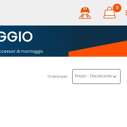
0
GGIO
ccessori di montaggio
Ordina per: