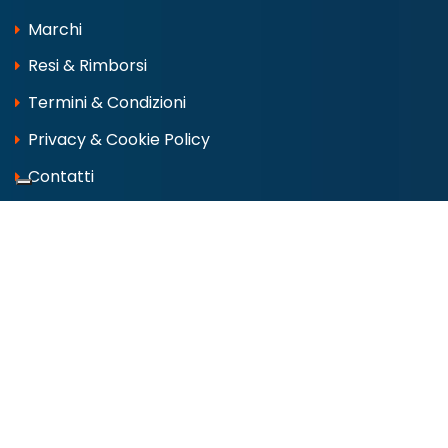
Marchi
Resi & Rimborsi
Termini & Condizioni
Privacy & Cookie Policy
Contatti
CONTATTI & SOCIAL
Via Lago di Como, 2 00013 FONTE NUOVA
Tel:
06 9050123
info@marinipro.it
whatsapp 388 6245127
dove siamo