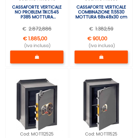
CASSAFORTE VERTICALE
CASSAFORTE VERTICALE
NO PROBLEM 11KC545
COMBINAZIONE 11.5530
P385 MOTTURA
MOTTURA 68x48x30 cm
68,5X48,5cm
€
2.872,886
€
1.382,59
€ 1.885,00
€ 901,00
(Iva inclusa)
(Iva inclusa)
Quantità
Quantità
Cod:
MOT112525
Cod:
MOT111525