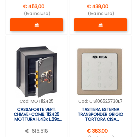
€ 453,00
€ 438,00
(Iva inclusa)
(Iva inclusa)
Quantità
Quantità
Cod:
MOT112425
Cod:
CIS106525730L7
CASSAFORTE VERT.
TASTIERA ESTERNA
CHIAVE+COMB. 112425
TRANSPONDER GRIGIO
MOTTURA H.43x L.29x
TORTORA CISA
P.25cm
106525730L7
€
615,518
€ 383,00