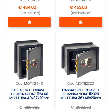
€ 484,00
€ 453,00
(Iva inclusa)
(Iva inclusa)
Quantità
Quantità
Cod:
MOT112440
Cod:
MOT112320
CASSAFORTE CHIAVE +
CASSAFORTE CHIAVE +
COMBINAZIONE 112440
COMBINAZIONE 112320
MOTTURA 49x37x20cm
MOTTURA 36X46x20cm
€
696,702
€
668,552