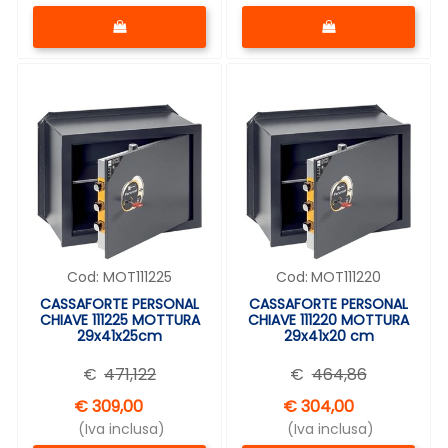
Quantità
Quantità
Cod:
MOT111225
Cod:
MOT111220
CASSAFORTE PERSONAL
CASSAFORTE PERSONAL
CHIAVE 111225 MOTTURA
CHIAVE 111220 MOTTURA
29x41x25cm
29x41x20 cm
€
471,122
€
464,86
€ 309,00
€ 304,00
(Iva inclusa)
(Iva inclusa)