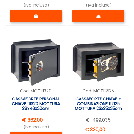
(Iva inclusa)
(Iva inclusa)
Quantità
Quantità
Cod:
MOT111320
Cod:
MOT112125
CASSAFORTE PERSONAL
CASSAFORTE CHIAVE +
CHIAVE 111320 MOTTURA
COMBINAZIONE 112125
36x46x20cm
MOTTURA 23x35x25cm
€ 362,00
€
499,035
(Iva inclusa)
€ 330,00