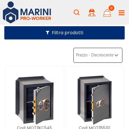
0
Filtra prodotti
Cod:
MOT11KC545
Cod:
MOT115530