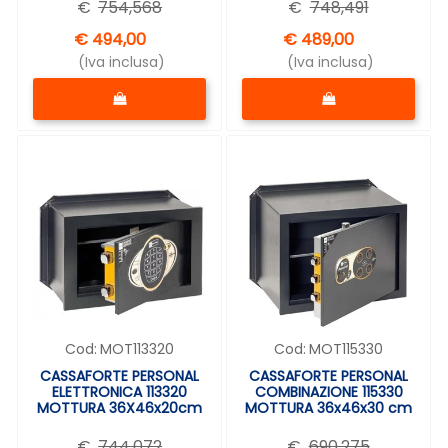
€
754,568
€
748,491
€ 494,00
€ 489,00
(Iva inclusa)
(Iva inclusa)
Quantità
Quantità
Cod:
MOT113320
Cod:
MOT115330
CASSAFORTE PERSONAL
CASSAFORTE PERSONAL
ELETTRONICA 113320
COMBINAZIONE 115330
MOTTURA 36X46x20cm
MOTTURA 36x46x30 cm
€
744,072
€
690,275