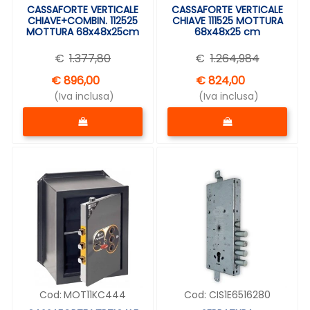
CASSAFORTE VERTICALE
CASSAFORTE VERTICALE
CHIAVE+COMBIN. 112525
CHIAVE 111525 MOTTURA
MOTTURA 68x48x25cm
68x48x25 cm
€
1.377,80
€
1.264,984
€ 896,00
€ 824,00
(Iva inclusa)
(Iva inclusa)
Quantità
Quantità
Cod:
MOT11KC444
Cod:
CIS1E6516280