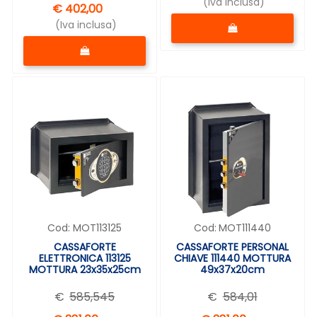
(Iva inclusa)
€ 402,00
Quantità
(Iva inclusa)
Quantità
Cod:
MOT113125
Cod:
MOT111440
CASSAFORTE
CASSAFORTE PERSONAL
ELETTRONICA 113125
CHIAVE 111440 MOTTURA
MOTTURA 23x35x25cm
49x37x20cm
€
585,545
€
584,01