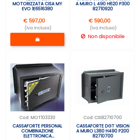
MOTORIZZATA CISA MY
A MURO L 490 H620 P300
EVO 1E6516380
82710920
€ 597,00
€ 590,00
(Iva inclusa)
(Iva inclusa)
Quantità
Non disponibile
Cod:
MOT103330
Cod:
CIS82710700
CASSAFORTE PERSONAL
CASSAFORTE DGT VISION
COMBINAZIONE
A MURO L360 H490 P200
ELETTRONICA
82710700