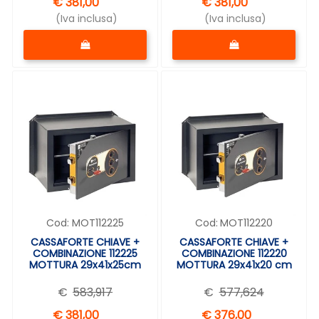
€ 381,00
€ 381,00
(Iva inclusa)
(Iva inclusa)
Quantità
Quantità
Cod:
MOT112225
Cod:
MOT112220
CASSAFORTE CHIAVE +
CASSAFORTE CHIAVE +
COMBINAZIONE 112225
COMBINAZIONE 112220
MOTTURA 29x41x25cm
MOTTURA 29x41x20 cm
€
583,917
€
577,624
€ 381,00
€ 376,00