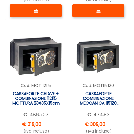
Quantità
Quantità
Cod:
MOT112115
Cod:
MOT115120
CASSAFORTE CHIAVE +
CASSAFORTE
COMBINAZIONE 112115
COMBINAZIONE
MOTTURA 23X35X15cm
MECCANICA 115120
MOTTURA 23x35x20 cm
€
486,727
€
474,83
€ 319,00
€ 309,00
(Iva inclusa)
(Iva inclusa)