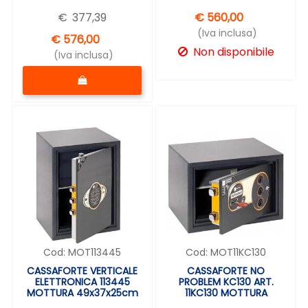
36x46x30cm
€
377,39
€ 560,00
(Iva inclusa)
€ 576,00
Non disponibile
(Iva inclusa)
Quantità
Cod:
MOT113445
Cod:
MOT11KC130
CASSAFORTE VERTICALE
CASSAFORTE NO
ELETTRONICA 113445
PROBLEM KC130 ART.
MOTTURA 49x37x25cm
11KC130 MOTTURA