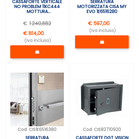
CASSAFORTE VERTICALE
SERRATURA
NO PROBLEM 11KC444
MOTORIZZATA CISA MY
MOTTURA
EVO 1E6516280
49,5X37,5X32,5cm
€
1.240,882
€ 597,00
(Iva inclusa)
€ 814,00
Quantità
(Iva inclusa)
Quantità
Cod:
CIS1E6516380
Cod:
CIS82710920
SERRATURA
CASSAFORTE DGT VISION