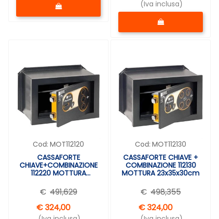
Quantità
(Iva inclusa)
Quantità
Cod:
MOT112120
Cod:
MOT112130
CASSAFORTE
CASSAFORTE CHIAVE +
CHIAVE+COMBINAZIONE
COMBINAZIONE 112130
112220 MOTTURA
MOTTURA 23x35x30cm
H.230xL.350xP.200
€
491,629
€
498,355
€ 324,00
€ 324,00
(Iva inclusa)
(Iva inclusa)