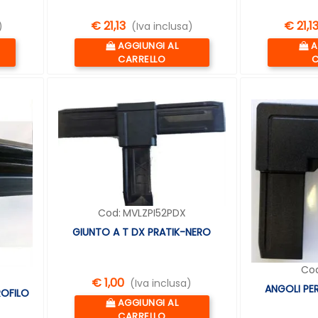
€ 21,13
€ 21,1
)
(Iva inclusa)
Quantità
Q
AGGIUNGI AL
A
CARRELLO
C
Cod:
MVLZPI52PDX
GIUNTO A T DX PRATIK-NERO
Cod
€ 1,00
(Iva inclusa)
ANGOLI PER
ROFILO
Quantità
AGGIUNGI AL
CARRELLO