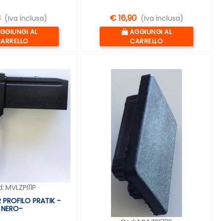
3
€ 16,90
(Iva inclusa)
(Iva inclusa)
uantità
Quantità
GGIUNGI AL
AGGIUNGI AL
ARRELLO
CARRELLO
:
MVLZPI11P
 PROFILO PRATIK -
NERO-