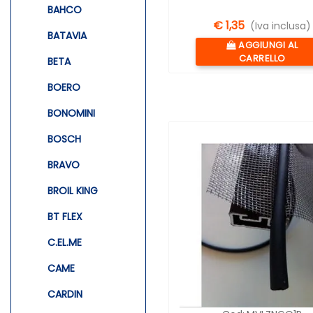
BAHCO
€ 1,35
(Iva inclusa)
BATAVIA
Quantità
AGGIUNGI AL
CARRELLO
BETA
BOERO
BONOMINI
BOSCH
BRAVO
BROIL KING
BT FLEX
C.EL.ME
CAME
CARDIN