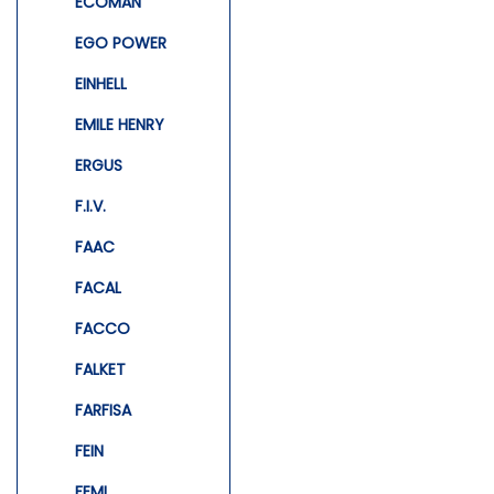
ECOMAN
EGO POWER
EINHELL
EMILE HENRY
ERGUS
F.I.V.
FAAC
FACAL
FACCO
FALKET
FARFISA
FEIN
FEMI