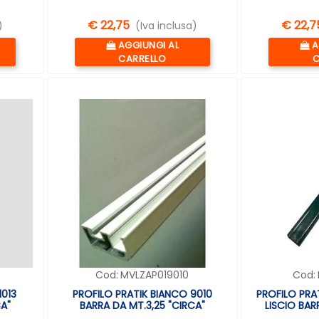
€ 22,75
€ 22,7
)
(Iva inclusa)
Quantità
Q
AGGIUNGI AL
A
CARRELLO
C
Cod:
MVLZAP019010
Cod:
1013
PROFILO PRATIK BIANCO 9010
PROFILO PRA
CA"
BARRA DA MT.3,25 "CIRCA"
LISCIO BAR