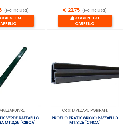
5
€ 22,75
(Iva inclusa)
(Iva inclusa)
uantità
Quantità
GGIUNGI AL
AGGIUNGI AL
ARRELLO
CARRELLO
MVLZAP01VRL
Cod:
MVLZAP01PGRIRAFL
TIK VERDE RAFFAELLO
PROFILO PRATIK GRIGIO RAFFAELLO
RA MT.3,25 "CIRCA"
MT.3,25 "CIRCA"