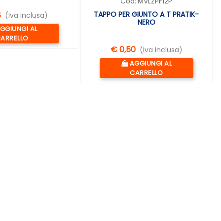
Cod:
MVLZPF12P
TAPPO PER GIUNTO A T PRATIK-
8
(Iva inclusa)
NERO
uantità
GGIUNGI AL
ARRELLO
€ 0,50
(Iva inclusa)
Quantità
AGGIUNGI AL
CARRELLO