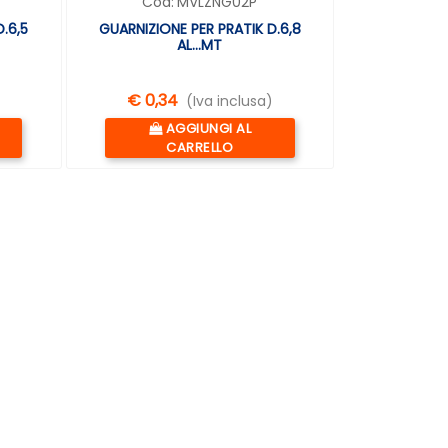
Cod:
MVLZNG02P
.6,5
GUARNIZIONE PER PRATIK D.6,8
AL...MT
€ 0,34
(Iva inclusa)
Quantità
AGGIUNGI AL
CARRELLO