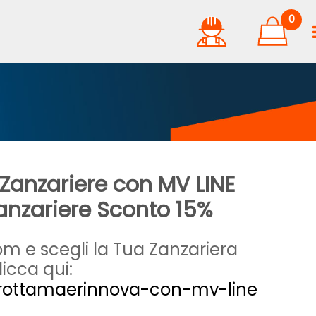
0
Zanzariere con MV LINE
nzariere Sconto 15%
oom e scegli la Tua Zanzariera
licca qui:
/rottamaerinnova-con-mv-line