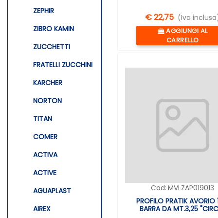
ZEPHIR
€ 22,75
(Iva inclusa
ZIBRO KAMIN
Quantità
AGGIUNGI AL
CARRELLO
ZUCCHETTI
FRATELLI ZUCCHINI
KARCHER
NORTON
TITAN
COMER
ACTIVA
ACTIVE
Cod:
MVLZAP019013
AGUAPLAST
PROFILO PRATIK AVORIO 
AIREX
BARRA DA MT.3,25 "CIR