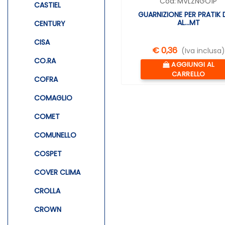
Cod:
MVLZNGO1P
CASTIEL
GUARNIZIONE PER PRATIK D
AL...MT
CENTURY
CISA
€ 0,36
(Iva inclusa)
CO.RA
Quantità
AGGIUNGI AL
CARRELLO
COFRA
COMAGLIO
COMET
COMUNELLO
COSPET
COVER CLIMA
CROLLA
CROWN