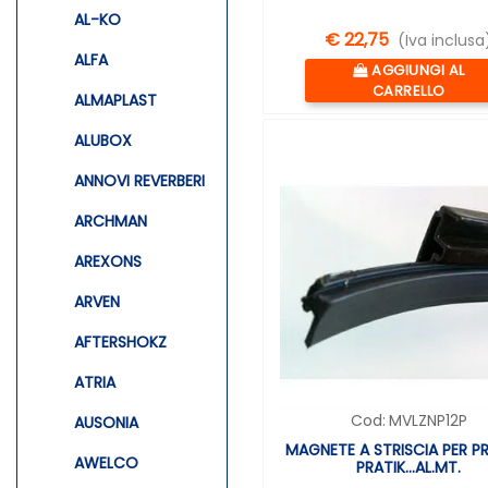
AL-KO
€ 22,75
(Iva inclusa
ALFA
Quantità
AGGIUNGI AL
CARRELLO
ALMAPLAST
ALUBOX
ANNOVI REVERBERI
ARCHMAN
AREXONS
ARVEN
AFTERSHOKZ
ATRIA
Cod:
MVLZNP12P
AUSONIA
MAGNETE A STRISCIA PER P
AWELCO
PRATIK...AL.MT.