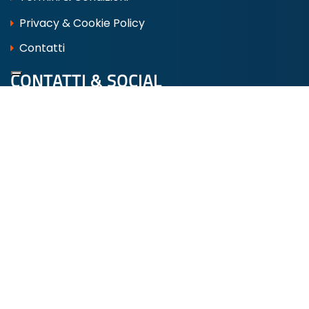
Privacy & Cookie Policy
Contatti
CONTATTI & SOCIAL
Via Lago di Como, 2 00013 FONTE NUOVA
Tel:
06 9050123
info@marinipro.it
whatsapp 388 6245127
dove siamo