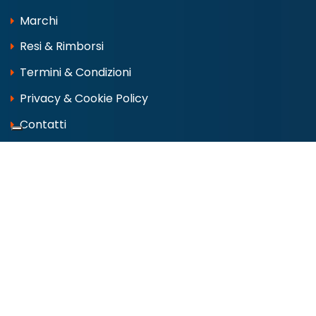
Marchi
Resi & Rimborsi
Termini & Condizioni
Privacy & Cookie Policy
Contatti
CONTATTI & SOCIAL
Via Lago di Como, 2 00013 FONTE NUOVA
Tel:
06 9050123
info@marinipro.it
whatsapp 388 6245127
dove siamo