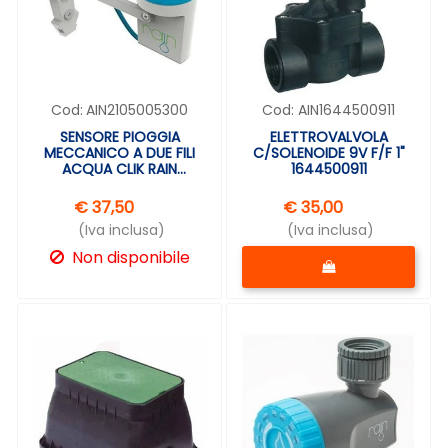
Cod:
AIN2105005300
Cod:
AIN1644500911
SENSORE PIOGGIA
ELETTROVALVOLA
MECCANICO A DUE FILI
C/SOLENOIDE 9V F/F 1"
ACQUA CLIK RAIN
1644500911
2105005300
€ 37,50
€ 35,00
(Iva inclusa)
(Iva inclusa)
Quantità
Non disponibile