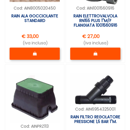
Cod:
AIN8005020450
Cod:
AIN1001560916
RAIN ALA GOCCIOLANTE
RAIN ELETTROVALVOLA
STANDARD
RN155 PLUS 1"M/F
FLANGIATA 1001560916
€ 33,00
€ 27,00
(Iva inclusa)
(Iva inclusa)
Quantità
Quantità
Cod:
AIN6954325001
RAIN FILTRO REGOLATORE
PRESSIONE 1,5 BAR 1"M.
Cod:
AINPRZ113