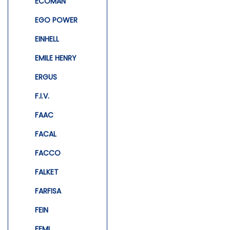
ECOMAN
EGO POWER
EINHELL
EMILE HENRY
ERGUS
F.I.V.
FAAC
FACAL
FACCO
FALKET
FARFISA
FEIN
FEMI