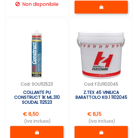
Quantità
Non disponibile
Cod:
SOU112523
Cod:
FZU1102045
COLLANTE PU
Z.TEX 45 VINILICA
CONSTRUCT 1K ML.310
BARATTOLO KG.1 1102045
SOUDAL 112523
€ 8,50
€ 8,15
(Iva inclusa)
(Iva inclusa)
Quantità
Quantità