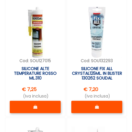
Cod:
SOU127015
Cod:
SOU132293
SILICONE ALTE
SILICONE FIX ALL
TEMPERATURE ROSSO
CRYSTAL125ML. IN BLISTER
ML.310
130262 SOUDAL
€ 7,25
€ 7,20
(Iva inclusa)
(Iva inclusa)
Quantità
Quantità