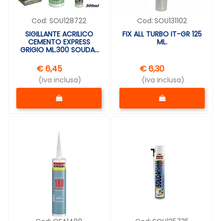
Cod:
SOU128722
Cod:
SOU131102
SIGILLANTE ACRILICO
FIX ALL TURBO IT-GR 125
CEMENTO EXPRESS
ML.
GRIGIO ML.300 SOUDAL
128722
€ 6,45
€ 6,30
(Iva inclusa)
(Iva inclusa)
Quantità
Quantità