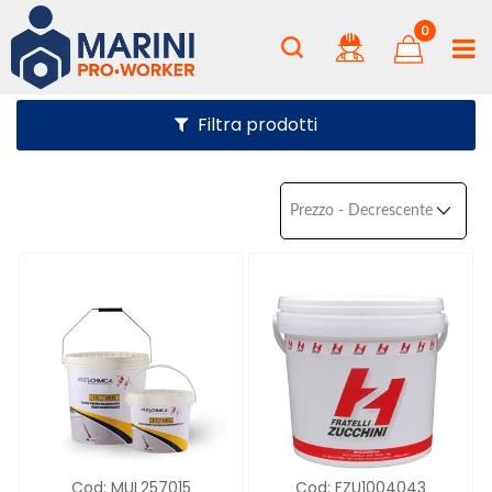
0
Filtra prodotti
Cod:
MUL257015
Cod:
FZU1004043