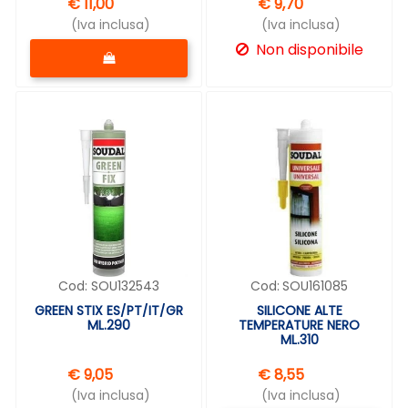
€ 11,00
€ 9,70
(Iva inclusa)
(Iva inclusa)
Quantità
Non disponibile
Cod:
SOU132543
Cod:
SOU161085
GREEN STIX ES/PT/IT/GR
SILICONE ALTE
ML.290
TEMPERATURE NERO
ML.310
€ 9,05
€ 8,55
(Iva inclusa)
(Iva inclusa)