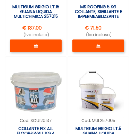
MULTIGUM GRIGIO LT.15
MS ROOFING 5 KG
GUAINA LIQUIDA
COLLANTE, SIGILLANTE E
MULTICHIMICA 257015
IMPERMEABILIZZANTE
€ 137,00
€ 71,50
(Iva inclusa)
(Iva inclusa)
Quantità
Quantità
Cod:
SOU120137
Cod:
MUL257005
COLLANTE FIX ALL
MULTIGUM GRIGIO LT.5
FLOOR&WALL KG.4
GUAINA LIQUIDA