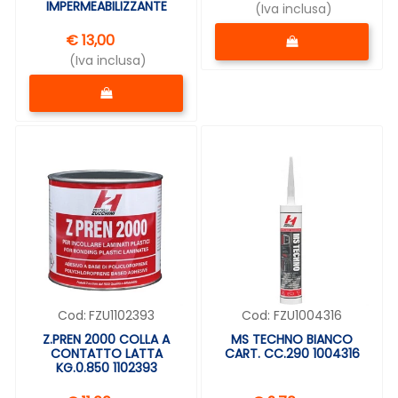
IMPERMEABILIZZANTE
(Iva inclusa)
Quantità
€ 13,00
(Iva inclusa)
Quantità
Cod:
FZU1102393
Cod:
FZU1004316
Z.PREN 2000 COLLA A
MS TECHNO BIANCO
CONTATTO LATTA
CART. CC.290 1004316
KG.0.850 1102393