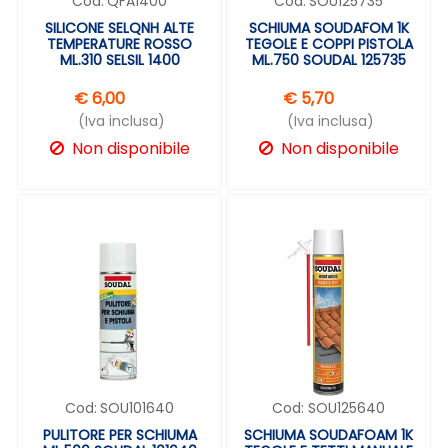
Cod:
QFA1400
Cod:
SOU125735
SILICONE SELQNH ALTE
SCHIUMA SOUDAFOM 1K
TEMPERATURE ROSSO
TEGOLE E COPPI PISTOLA
ML.310 SELSIL 1400
ML.750 SOUDAL 125735
€ 6,00
€ 5,70
(Iva inclusa)
(Iva inclusa)
Non disponibile
Non disponibile
Cod:
SOU101640
Cod:
SOU125640
PULITORE PER SCHIUMA
SCHIUMA SOUDAFOAM 1K