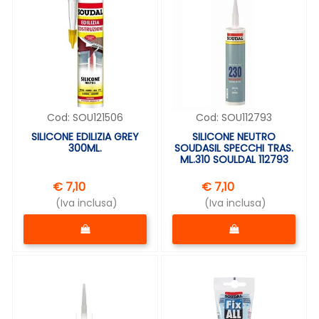
Cod:
SOU121506
Cod:
SOU112793
SILICONE EDILIZIA GREY
SILICONE NEUTRO
300ML.
SOUDASIL SPECCHI TRAS.
ML.310 SOULDAL 112793
€ 7,10
€ 7,10
(Iva inclusa)
(Iva inclusa)
Quantità
Quantità