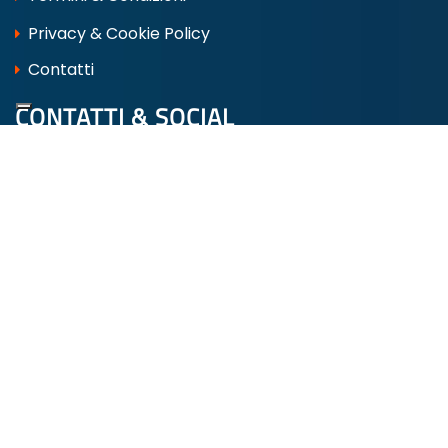
Privacy & Cookie Policy
Contatti
CONTATTI & SOCIAL
Via Lago di Como, 2 00013 FONTE NUOVA
Tel:
06 9050123
info@marinipro.it
whatsapp 388 6245127
dove siamo