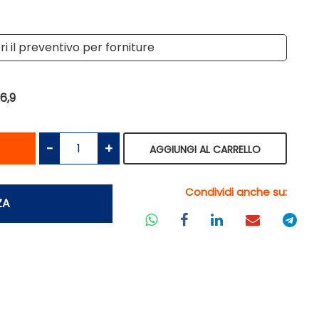
i il preventivo per forniture
6,9
antità
Quantità
AGGIUNGI AL CARRELLO
Condividi anche su:
ZA