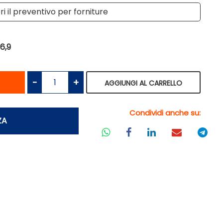
i il preventivo per forniture
6,9
antità
Quantità
AGGIUNGI AL CARRELLO
Condividi anche su:
ZA