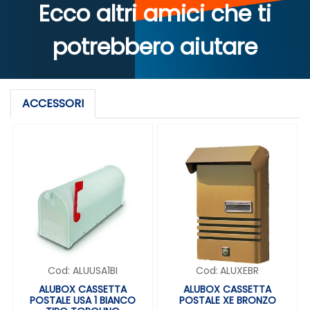
Ecco altri amici che ti
potrebbero aiutare
ACCESSORI
Cod:
ALUUSA1BI
Cod:
ALUXEBR
ALUBOX CASSETTA
ALUBOX CASSETTA
POSTALE USA 1 BIANCO
POSTALE XE BRONZO