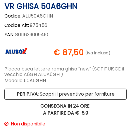
VR GHISA 50A6GHN
Codice:
ALU50A6GHN
Codice Alt:
975456
EAN:
8011639009410
€ 87,50
(Iva inclusa)
Placca buca lettere roma ghisa "new" (SOTITUISCE il
vecchio A6GH ALUA6GH )
Modello 50A6GHN
PER P.IVA:
Scopri il preventivo per forniture
CONSEGNA IN 24 ORE
A PARTIRE DA €
6,9
Non disponibile