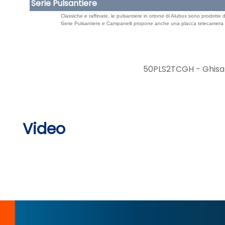
Serie Pulsantiere
Classiche e raffinate, le pulsantiere in ottone di Alubox sono prodotte 
Serie Pulsantiere e Campanelli propone anche una placca telecamera sin
50PLS2TCGH - Ghisa
Video