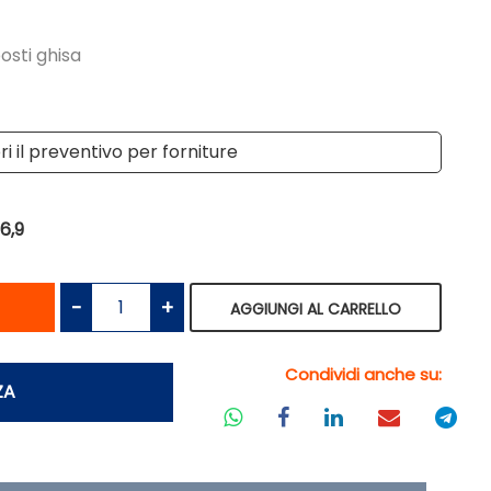
osti ghisa
i il preventivo per forniture
6,9
antità
Quantità
AGGIUNGI AL CARRELLO
Condividi anche su:
ZA