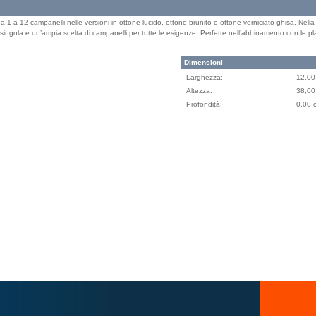
da 1 a 12 campanelli nelle versioni in ottone lucido, ottone brunito e ottone verniciato ghisa. Nel
gola e un’ampia scelta di campanelli per tutte le esigenze. Perfette nell’abbinamento con le pla
Dimensioni
Larghezza:
12,00
Altezza:
38,00
Profondità:
0,00 