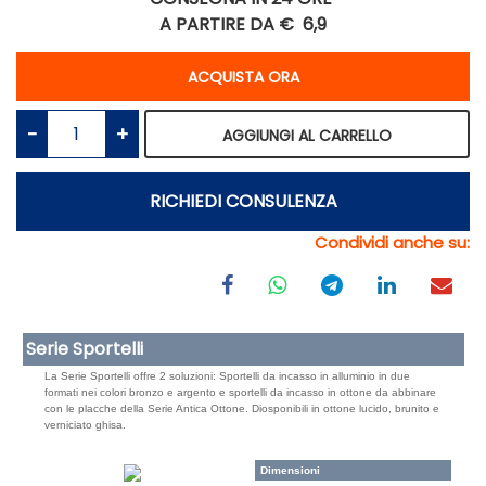
A PARTIRE DA €
6,9
Quantità
ACQUISTA ORA
Quantità
AGGIUNGI AL CARRELLO
RICHIEDI CONSULENZA
Condividi anche su:
Serie Sportelli
La Serie Sportelli offre 2 soluzioni: Sportelli da incasso in alluminio in due
formati nei colori bronzo e argento e sportelli da incasso in ottone da abbinare
con le placche della Serie Antica Ottone. Diosponibili in ottone lucido, brunito e
verniciato ghisa.
Dimensioni