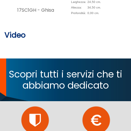
Larghezza:
24,50 cm.
Altezza:
34,50 cm.
17SC1GH - Ghisa
Profondità:
0,00 cm.
Video
Scopri tutti i servizi che ti
abbiamo dedicato