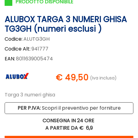
PRODOTTO DISPONIBILE
ALUBOX TARGA 3 NUMERI GHISA
TG3GH (numeri esclusi )
Codice:
ALUTG3GH
Codice Alt:
941777
EAN:
8011639005474
€ 49,50
(Iva inclusa)
Targa 3 numeri ghisa
PER P.IVA:
Scopri il preventivo per forniture
CONSEGNA IN 24 ORE
A PARTIRE DA €
6,9