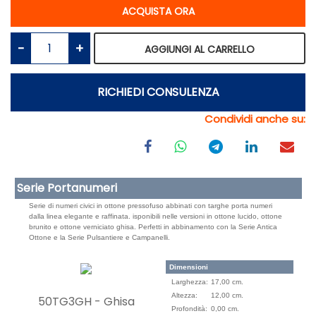
Quantità
ACQUISTA ORA
Quantità
AGGIUNGI AL CARRELLO
RICHIEDI CONSULENZA
Condividi anche su:
Serie Portanumeri
Serie di numeri civici in ottone pressofuso abbinati con targhe porta numeri
dalla linea elegante e raffinata. isponibili nelle versioni in ottone lucido, ottone
brunito e ottone verniciato ghisa. Perfetti in abbinamento con la Serie Antica
Ottone e la Serie Pulsantiere e Campanelli.
Dimensioni
Larghezza:
17,00 cm.
Altezza:
12,00 cm.
50TG3GH - Ghisa
Profondità:
0,00 cm.