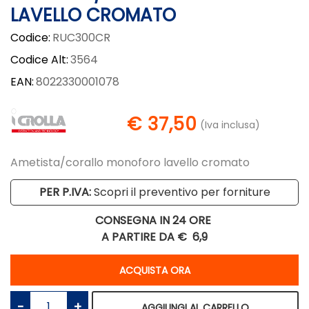
LAVELLO CROMATO
Codice:
RUC300CR
Codice Alt:
3564
EAN:
8022330001078
€ 37,50
(Iva inclusa)
Ametista/corallo monoforo lavello cromato
PER P.IVA:
Scopri il preventivo per forniture
CONSEGNA IN 24 ORE
A PARTIRE DA €
6,9
Quantità
ACQUISTA ORA
Quantità
AGGIUNGI AL CARRELLO