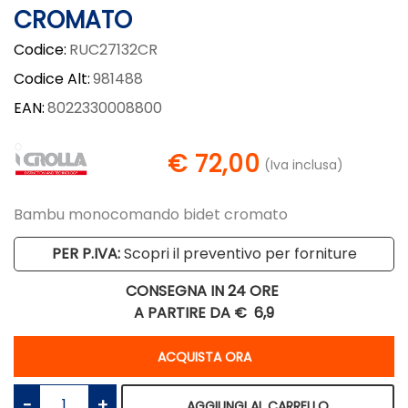
CROMATO
Codice:
RUC27132CR
Codice Alt:
981488
EAN:
8022330008800
€ 72,00
(Iva inclusa)
Bambu monocomando bidet cromato
PER P.IVA:
Scopri il preventivo per forniture
CONSEGNA IN 24 ORE
A PARTIRE DA €
6,9
Quantità
ACQUISTA ORA
Quantità
AGGIUNGI AL CARRELLO