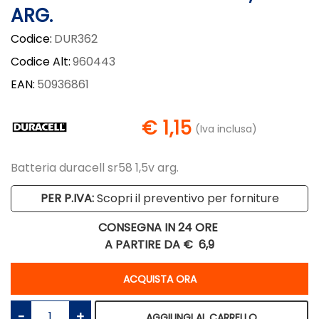
ARG.
Codice:
DUR362
Codice Alt:
960443
EAN:
50936861
€ 1,15
(Iva inclusa)
Batteria duracell sr58 1,5v arg.
PER P.IVA:
Scopri il preventivo per forniture
CONSEGNA IN 24 ORE
A PARTIRE DA €
6,9
Quantità
ACQUISTA ORA
Quantità
AGGIUNGI AL CARRELLO