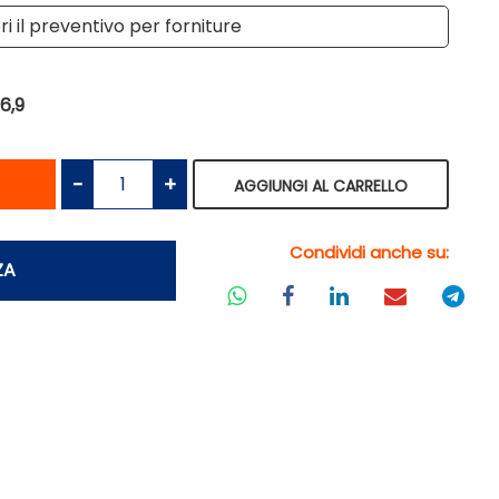
i il preventivo per forniture
6,9
antità
Quantità
AGGIUNGI AL CARRELLO
Condividi anche su:
ZA