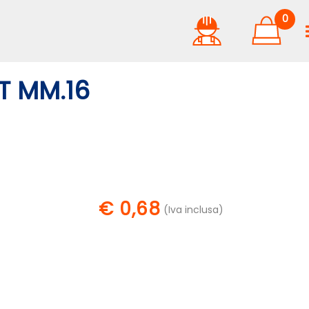
0
T MM.16
€ 0,68
(Iva inclusa)