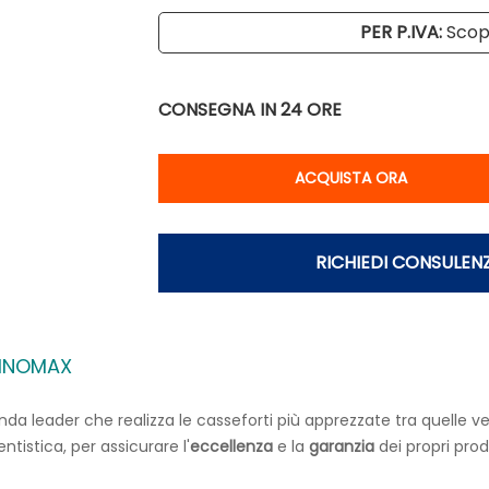
PER P.IVA:
Scopr
CONSEGNA IN 24 ORE
Qu
ACQUISTA ORA
RICHIEDI CONSULEN
CHNOMAX
 leader che realizza le casseforti più apprezzate tra quelle ven
tistica, per assicurare l'
eccellenza
e la
garanzia
dei propri prod