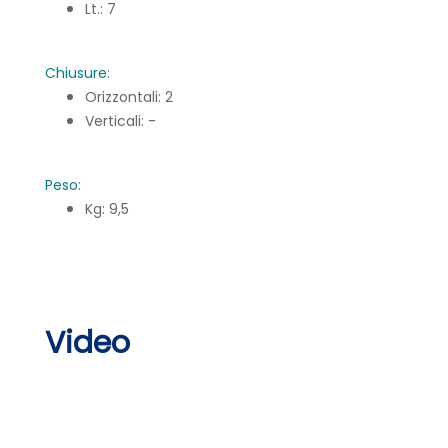
Lt.: 7
Chiusure
:
Orizzontali: 2
Verticali: -
Peso
:
Kg: 9,5
Video