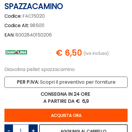
SPAZZACAMINO
Codice:
FAC15020
Codice Alt:
985011
EAN:
8002840150206
€ 6,50
(Iva inclusa)
Diavolina pellet spazzacamino
PER P.IVA:
Scopri il preventivo per forniture
CONSEGNA IN 24 ORE
A PARTIRE DA €
6,9
Quantità
ACQUISTA ORA
Quantità
AGGIUNGI AL CARRELLO