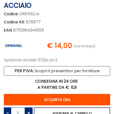
ACCIAIO
Codice:
DRE532JA
Codice Alt:
976977
EAN:
8710364045105
€ 14,00
(Iva inclusa)
Spazzola acciaio 532ja pz.3
PER P.IVA:
Scopri il preventivo per forniture
CONSEGNA IN 24 ORE
A PARTIRE DA €
6,9
Quantità
ACQUISTA ORA
Quantità
AGGIUNGI AL CARRELLO