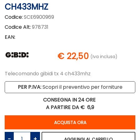
CH433MHZ
Codice:
SCE6900969
Codice Alt:
978731
EAN:
€ 22,50
(Iva inclusa)
Telecomando gibidi tx 4 ch433mhz
PER P.IVA:
Scopri il preventivo per forniture
CONSEGNA IN 24 ORE
A PARTIRE DA €
6,9
Quantità
ACQUISTA ORA
Quantità
AGGIUNGI AL CARRELLO