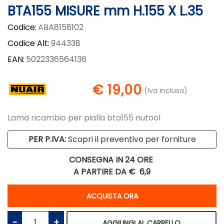
BTA155 MISURE mm H.155 X L.35
Codice:
ABA8158102
Codice Alt:
944338
EAN:
5022336564136
€ 19,00
(Iva inclusa)
Lama ricambio per pialla bta155 nutool
PER P.IVA:
Scopri il preventivo per forniture
CONSEGNA IN 24 ORE
A PARTIRE DA €
6,9
Quantità
ACQUISTA ORA
Quantità
AGGIUNGI AL CARRELLO