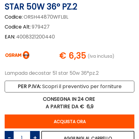
STAR 50W 36° PZ.2
Codice:
ORSH44870WFLBL
Codice Alt:
979427
EAN:
4008321200440
€ 6,35
(Iva inclusa)
Lampada decostar 51 star 50w 36°pz.2
PER P.IVA:
Scopri il preventivo per forniture
CONSEGNA IN 24 ORE
A PARTIRE DA €
6,9
Quantità
ACQUISTA ORA
Quantità
AGGIUNGI AL CARRELLO