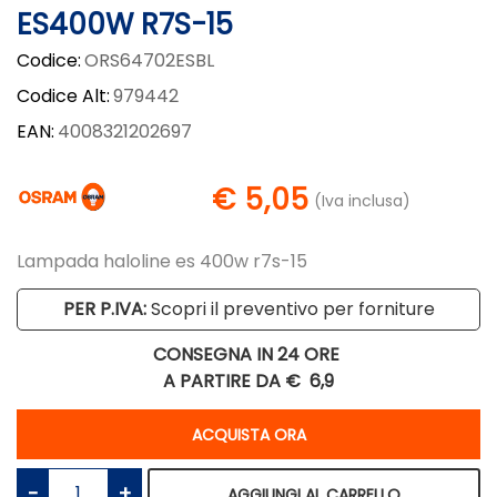
ES400W R7S-15
Codice:
ORS64702ESBL
Codice Alt:
979442
EAN:
4008321202697
€ 5,05
(Iva inclusa)
Lampada haloline es 400w r7s-15
PER P.IVA:
Scopri il preventivo per forniture
CONSEGNA IN 24 ORE
A PARTIRE DA €
6,9
Quantità
ACQUISTA ORA
Quantità
AGGIUNGI AL CARRELLO