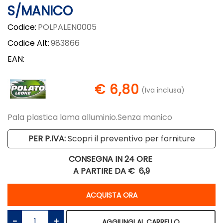
S/MANICO
Codice:
POLPALEN0005
Codice Alt:
983866
EAN:
€ 6,80
(Iva inclusa)
Pala plastica lama alluminio.Senza manico
PER P.IVA:
Scopri il preventivo per forniture
CONSEGNA IN 24 ORE
A PARTIRE DA €
6,9
Quantità
ACQUISTA ORA
Quantità
AGGIUNGI AL CARRELLO