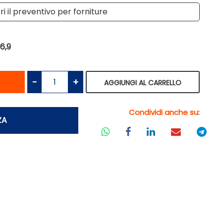
i il preventivo per forniture
6,9
antità
Quantità
AGGIUNGI AL CARRELLO
Condividi anche su:
ZA