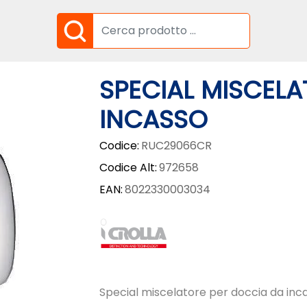
SPECIAL MISCEL
INCASSO
Codice:
RUC29066CR
Codice Alt:
972658
EAN:
8022330003034
Special miscelatore per doccia da inc