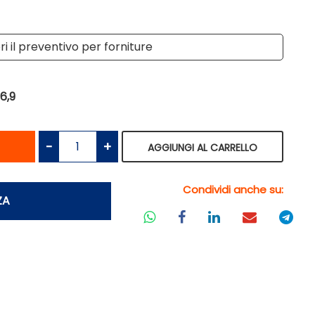
i il preventivo per forniture
6,9
antità
Quantità
AGGIUNGI AL CARRELLO
Condividi anche su:
ZA