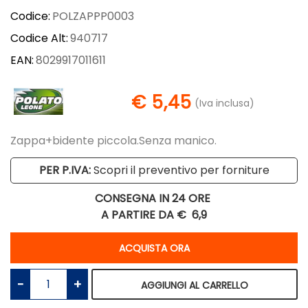
Codice:
POLZAPPP0003
Codice Alt:
940717
EAN:
8029917011611
€ 5,45
(Iva inclusa)
Zappa+bidente piccola.Senza manico.
PER P.IVA:
Scopri il preventivo per forniture
CONSEGNA IN 24 ORE
A PARTIRE DA €
6,9
Quantità
ACQUISTA ORA
Quantità
AGGIUNGI AL CARRELLO