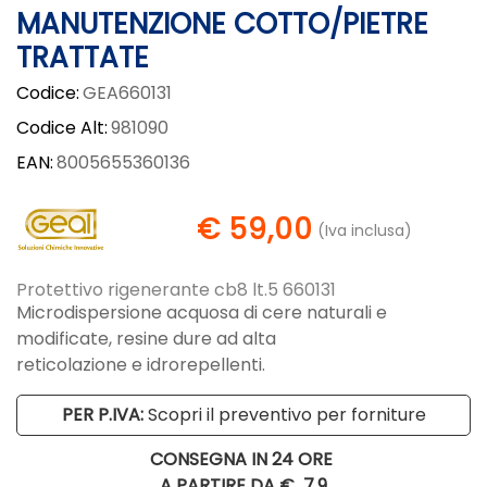
MANUTENZIONE COTTO/PIETRE
TRATTATE
Codice:
GEA660131
Codice Alt:
981090
EAN:
8005655360136
€ 59,00
(Iva inclusa)
Protettivo rigenerante cb8 lt.5 660131
Microdispersione acquosa di cere naturali e
modificate, resine dure ad alta
reticolazione e idrorepellenti.
PER P.IVA:
Scopri il preventivo per forniture
CONSEGNA IN 24 ORE
A PARTIRE DA €
7,9