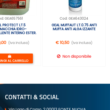
od:
GEA657561
Cod:
GEA643024
L PROTECT LT.5
GEAL MUFFAUT LT.0.75 ANTI
IMACCHIA IDRO-
MUFFA ANTI ALGA IZZANTE
LENTE INTERNO ESTER.
0,00
€ 10,50
(Iva inclusa)
(Iva inclusa)
Quantità
Non disponibile
NGI AL CARRELLO
CONTATTI & SOCIAL
Via Lago di Como, 2 00013 FONTE NUOVA