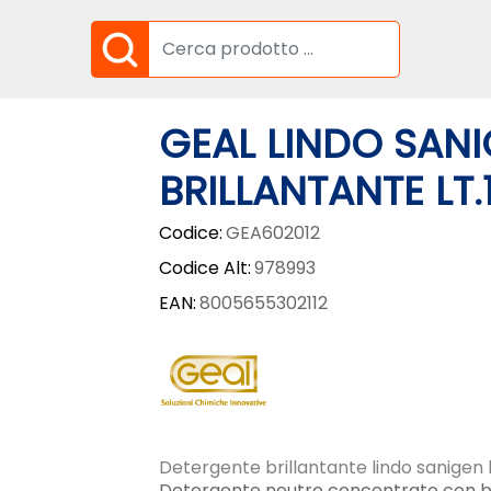
GEAL LINDO SAN
BRILLANTANTE LT.
Codice:
GEA602012
Codice Alt:
978993
EAN:
8005655302112
Detergente brillantante lindo sanigen 
Detergente neutro concentrato con brill