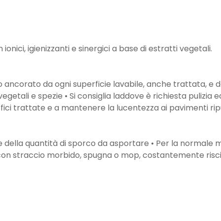
l
nici, igienizzanti e sinergici a base di estratti vegetali.
 ancorato da ogni superficie lavabile, anche trattata, e da
vegetali e spezie • Si consiglia laddove è richiesta pulizia ed
ci trattate e a mantenere la lucentezza ai pavimenti ripul
o e della quantità di sporco da asportare • Per la normale
ie con straccio morbido, spugna o mop, costantemente riscia