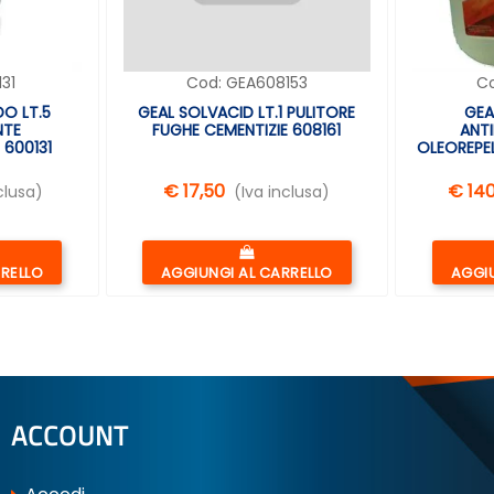
31
Cod:
GEA608153
C
DO LT.5
GEAL SOLVACID LT.1 PULITORE
GEA
NTE
FUGHE CEMENTIZIE 608161
ANT
 600131
OLEOREPEL
€ 17,50
€ 14
clusa)
(Iva inclusa)
Quantità
RRELLO
AGGIUNGI AL CARRELLO
AGGIU
ACCOUNT