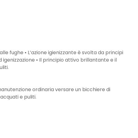
lle fughe • L’azione igienizzante è svolta da principi
 igenizzazione • Il principio attivo brillantante e il
iti.
 manutenzione ordinaria versare un bicchiere di
cquati e puliti.