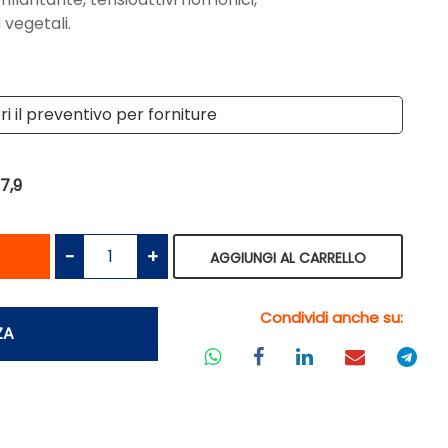
 vegetali.
i il preventivo per forniture
7,9
antità
Quantità
AGGIUNGI AL CARRELLO
Condividi anche su:
ZA