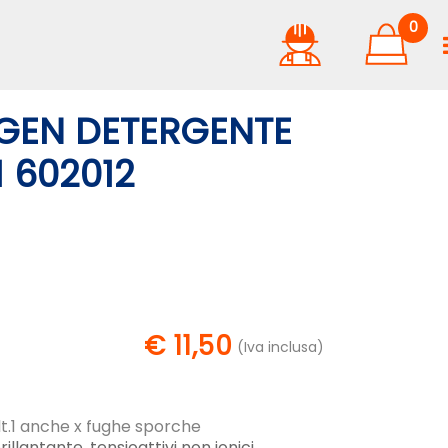
0
IGEN DETERGENTE
1 602012
€ 11,50
(Iva inclusa)
lt.1 anche x fughe sporche
antante, tensioattivi non ionici,