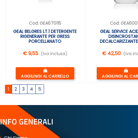
Cod:
GEA670115
Cod:
GEA6001
GEAL BELGRES LT.1 DETERGENTE
GEAL SERVICE ACI
RIGENERANTE PER GRESS
DISINCROSTA
PORCELLANATO
DECALCARIZZANTE
€ 9,55
€ 42,50
(Iva inclusa)
(Iva in
Quantità
Quantità
AGGIUNGI AL CARRELLO
AGGIUNGI AL CA
1
2
3
4
5
INFO GENERALI