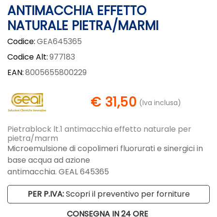
ANTIMACCHIA EFFETTO
NATURALE PIETRA/MARMI
Codice:
GEA645365
Codice Alt:
977183
EAN:
8005655800229
€ 31,50
(Iva inclusa)
Pietrablock lt.1 antimacchia effetto naturale per
pietra/marm
Microemulsione di copolimeri fluorurati e sinergici in
base acqua ad azione
antimacchia. GEAL 645365
PER P.IVA:
Scopri il preventivo per forniture
CONSEGNA IN 24 ORE